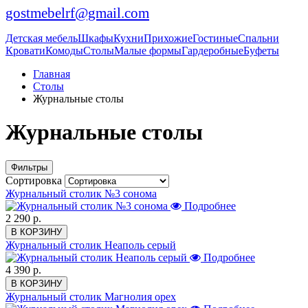
gostmebelrf@gmail.com
Детская мебель
Шкафы
Кухни
Прихожие
Гостиные
Спальни
Кровати
Комоды
Столы
Малые формы
Гардеробные
Буфеты
Главная
Столы
Журнальные столы
Журнальные столы
Фильтры
Сортировка
Журнальный столик №3 сонома
Подробнее
2 290 р.
В КОРЗИНУ
Журнальный столик Неаполь серый
Подробнее
4 390 р.
В КОРЗИНУ
Журнальный столик Магнолия орех