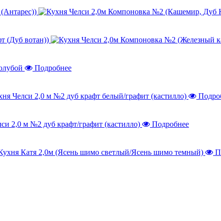
 (Антарес))
т (Дуб вотан))
Подробнее
Подро
Подробнее
П