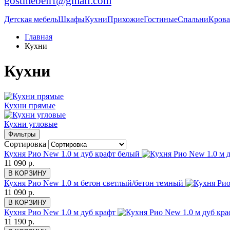
gostmebelrf@gmail.com
Детская мебель
Шкафы
Кухни
Прихожие
Гостиные
Спальни
Крова
Главная
Кухни
Кухни
Кухни прямые
Кухни угловые
Фильтры
Сортировка
Кухня Рио New 1.0 м дуб крафт белый
11 090 р.
В КОРЗИНУ
Кухня Рио New 1.0 м бетон светлый/бетон темный
11 090 р.
В КОРЗИНУ
Кухня Рио New 1.0 м дуб крафт
11 190 р.