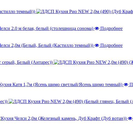
астилло темный))
Подробнее
Подробнее
 серый, Белый (Антарес))
П
ес))