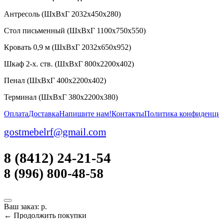
Антресоль (ШхВхГ 2032х450х280)
Стол письменный (ШхВхГ 1100х750х550)
Кровать 0,9 м (ШхВхГ 2032х650х952)
Шкаф 2-х. ств. (ШхВхГ 800х2200х402)
Пенал (ШхВхГ 400х2200х402)
Терминал (ШхВхГ 380х2200х380)
Оплата
Доставка
Напишите нам!
Контакты
Политика конфиденц
gostmebelrf@gmail.com
8 (8412) 24-21-54
8 (996) 800-48-58
Ваш заказ:
р.
← Продолжить покупки