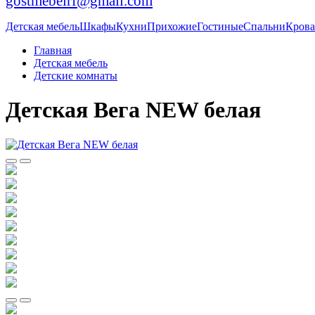
gostmebelrf@gmail.com
Детская мебель
Шкафы
Кухни
Прихожие
Гостиные
Спальни
Крова
Главная
Детская мебель
Детские комнаты
Детская Вега NEW белая