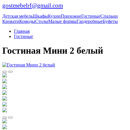
gostmebelrf@gmail.com
Детская мебель
Шкафы
Кухни
Прихожие
Гостиные
Спальни
Кровати
Комоды
Столы
Малые формы
Гардеробные
Буфеты
Главная
Гостиные
Гостиная Мини 2 белый