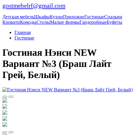
gostmebelrf@gmail.com
Детская мебель
Шкафы
Кухни
Прихожие
Гостиные
Спальни
Кровати
Комоды
Столы
Малые формы
Гардеробные
Буфеты
Главная
Гостиные
Гостиная Нэнси NEW
Вариант №3 (Браш Лайт
Грей, Белый)