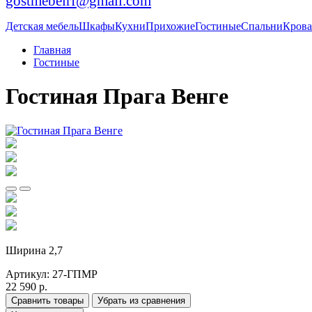
gostmebelrf@gmail.com
Детская мебель
Шкафы
Кухни
Прихожие
Гостиные
Спальни
Крова
Главная
Гостиные
Гостиная Прага Венге
Ширина 2,7
Артикул:
27-ГПМР
22 590 р.
Сравнить товары
Убрать из сравнения