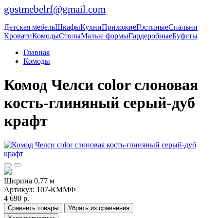
gostmebelrf@gmail.com
Детская мебель
Шкафы
Кухни
Прихожие
Гостиные
Спальни
Кровати
Комоды
Столы
Малые формы
Гардеробные
Буфеты
Главная
Комоды
Комод Челси color слоновая
кость-глиняный серый-дуб
крафт
Ширина 0,77 м
Артикул:
107-КММФ
4 690 р.
Сравнить товары
Убрать из сравнения