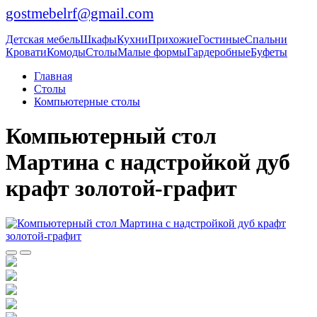
gostmebelrf@gmail.com
Детская мебель
Шкафы
Кухни
Прихожие
Гостиные
Спальни
Кровати
Комоды
Столы
Малые формы
Гардеробные
Буфеты
Главная
Столы
Компьютерные столы
Компьютерный стол
Мартина с надстройкой дуб
крафт золотой-графит