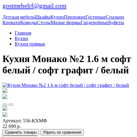
gostmebelrf@gmail.com
Детская мебель
Шкафы
Кухни
Прихожие
Гостиные
Спальни
Кровати
Комоды
Столы
Малые формы
Гардеробные
Буфеты
Главная
Кухни
Кухни прямые
Кухня Монако №2 1.6 м софт
белый / софт графит / белый
Артикул:
556-КХМФ
22 690 р.
Сравнить товары
Убрать из сравнения