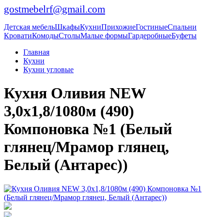
gostmebelrf@gmail.com
Детская мебель
Шкафы
Кухни
Прихожие
Гостиные
Спальни
Кровати
Комоды
Столы
Малые формы
Гардеробные
Буфеты
Главная
Кухни
Кухни угловые
Кухня Оливия NEW
3,0х1,8/1080м (490)
Компоновка №1 (Белый
глянец/Мрамор глянец,
Белый (Антарес))