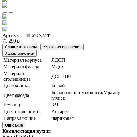
Артикул:
148-УКХМФ
71 290 р.
Сравнить товары
Убрать из сравнения
Характеристики
Материал корпуса
ЛДСП
Материал фасада
МДФ
Материал
ДСП HPL
столешницы
Цвет корпуса
Белый
Белый глянец холодный/Мрамор
Цвет фасада
глянец
Вес (кг)
321
Цвет столешницы
Антарес
Направляющие
шариковая
Описание
Комплектация кухни:
Верх (ШхВхГ):