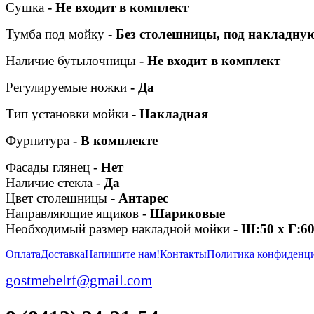
Сушка
- Не входит в комплект
Тумба под мойку
- Без столешницы, под накладну
Наличие
бутылочницы
- Не входит в комплект
Регулируемые ножки
- Да
Т
ип установки мойки
- Накладная
Фурнитура
- В комплекте
Фасады глянец -
Нет
Наличие стекла -
Да
Цвет столешницы -
Антарес
Направляющие ящиков -
Шариковые
Необходимый размер накладной мойки -
Ш:50 x Г:60
Оплата
Доставка
Напишите нам!
Контакты
Политика конфиденц
gostmebelrf@gmail.com