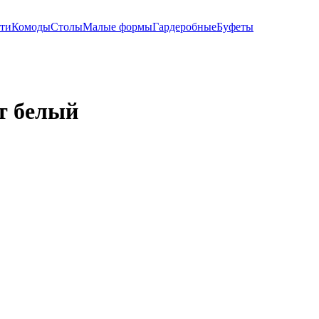
ти
Комоды
Столы
Малые формы
Гардеробные
Буфеты
т белый