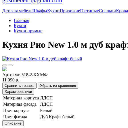
gostmebelrf@gmail.com
Детская мебель
Шкафы
Кухни
Прихожие
Гостиные
Спальни
Крова
Главная
Кухни
Кухни прямые
Кухня Рио New 1.0 м дуб краф
Артикул:
518-2-КХМФ
11 090 р.
Сравнить товары
Убрать из сравнения
Характеристики
Материал корпуса
ЛДСП
Материал фасада
ЛДСП
Цвет корпуса
Белый
Цвет фасада
Дуб Крафт белый
Описание