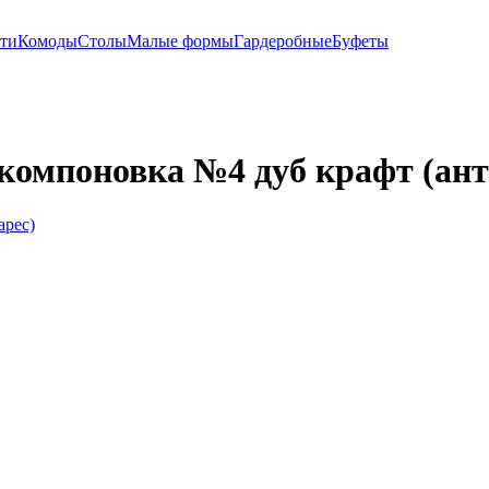
ти
Комоды
Столы
Малые формы
Гардеробные
Буфеты
. компоновка №4 дуб крафт (ант