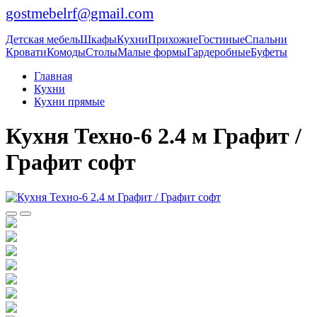
gostmebelrf@gmail.com
Детская мебель
Шкафы
Кухни
Прихожие
Гостиные
Спальни
Кровати
Комоды
Столы
Малые формы
Гардеробные
Буфеты
Главная
Кухни
Кухни прямые
Кухня Техно-6 2.4 м Графит /
Графит софт