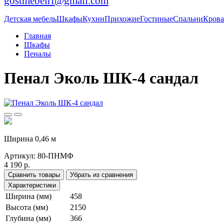
gostmebelrf@gmail.com
Детская мебель
Шкафы
Кухни
Прихожие
Гостиные
Спальни
Крова
Главная
Шкафы
Пеналы
Пенал Эколь ШК-4 сандал
Ширина 0,46 м
Артикул:
80-ПНМФ
4 190 р.
Сравнить товары
Убрать из сравнения
Характеристики
Ширина (мм)
458
Высота (мм)
2150
Глубина (мм)
366