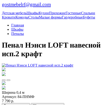
gostmebelrf@gmail.com
Детская мебель
Шкафы
Кухни
Прихожие
Гостиные
Спальни
Кровати
Комоды
Столы
Малые формы
Гардеробные
Буфеты
Главная
Шкафы
Пеналы
Пенал Нэнси LOFT навесной
исп.2 крафт
Ширина 0,4 м
Артикул:
84-ПНМФ
7 790 р.