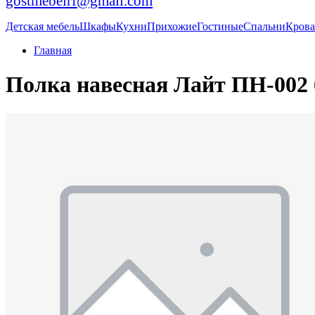
gostmebelrf@gmail.com
Детская мебель
Шкафы
Кухни
Прихожие
Гостиные
Спальни
Крова
Главная
Полка навесная Лайт ПН-002