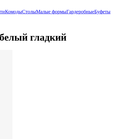
ти
Комоды
Столы
Малые формы
Гардеробные
Буфеты
 белый гладкий