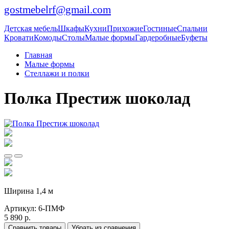
gostmebelrf@gmail.com
Детская мебель
Шкафы
Кухни
Прихожие
Гостиные
Спальни
Кровати
Комоды
Столы
Малые формы
Гардеробные
Буфеты
Главная
Малые формы
Стеллажи и полки
Полка Престиж шоколад
Ширина 1,4 м
Артикул:
6-ПМФ
5 890 р.
Сравнить товары
Убрать из сравнения