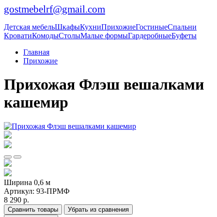
gostmebelrf@gmail.com
Детская мебель
Шкафы
Кухни
Прихожие
Гостиные
Спальни
Кровати
Комоды
Столы
Малые формы
Гардеробные
Буфеты
Главная
Прихожие
Прихожая Флэш вешалками
кашемир
Ширина 0,6 м
Артикул:
93-ПРМФ
8 290 р.
Сравнить товары
Убрать из сравнения