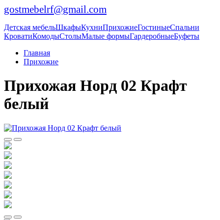
gostmebelrf@gmail.com
Детская мебель
Шкафы
Кухни
Прихожие
Гостиные
Спальни
Кровати
Комоды
Столы
Малые формы
Гардеробные
Буфеты
Главная
Прихожие
Прихожая Норд 02 Крафт
белый