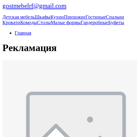
gostmebelrf@gmail.com
Детская мебель
Шкафы
Кухни
Прихожие
Гостиные
Спальни
Кровати
Комоды
Столы
Малые формы
Гардеробные
Буфеты
Главная
Рекламация