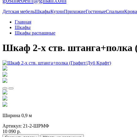
gostmebelrf@gmail.com
Детская мебель
Шкафы
Кухни
Прихожие
Гостиные
Спальни
Крова
Главная
Шкафы
Шкафы распашные
Шкаф 2-х ств. штанга+полка 
Ширина 0,9 м
Артикул:
21-2-ШРМФ
10 090 р.