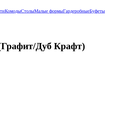
ти
Комоды
Столы
Малые формы
Гардеробные
Буфеты
(Графит/Дуб Крафт)