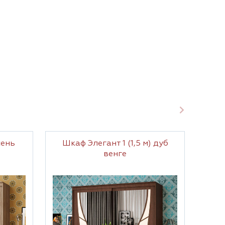
сень
Шкаф Элегант 1 (1,5 м) дуб
Шк
венге