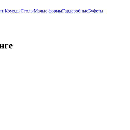
ти
Комоды
Столы
Малые формы
Гардеробные
Буфеты
нге