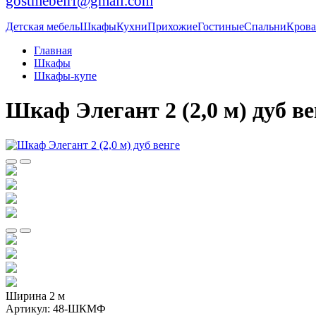
gostmebelrf@gmail.com
Детская мебель
Шкафы
Кухни
Прихожие
Гостиные
Спальни
Крова
Главная
Шкафы
Шкафы-купе
Шкаф Элегант 2 (2,0 м) дуб ве
Ширина 2 м
Артикул:
48-ШКМФ