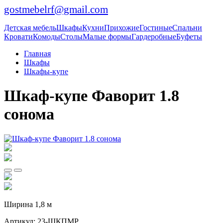
gostmebelrf@gmail.com
Детская мебель
Шкафы
Кухни
Прихожие
Гостиные
Спальни
Кровати
Комоды
Столы
Малые формы
Гардеробные
Буфеты
Главная
Шкафы
Шкафы-купе
Шкаф-купе Фаворит 1.8
сонома
Ширина 1,8 м
Артикул:
23-ШКПМР