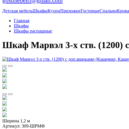
gostmebelrf@gmail.com
Детская мебель
Шкафы
Кухни
Прихожие
Гостиные
Спальни
Крова
Главная
Шкафы
Шкафы распашные
Шкаф Марвэл 3-х ств. (1200)
Ширина 1,2 м
Артикул:
309-ШРМФ