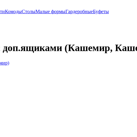
ти
Комоды
Столы
Малые формы
Гардеробные
Буфеты
 с доп.ящиками (Кашемир, Каш