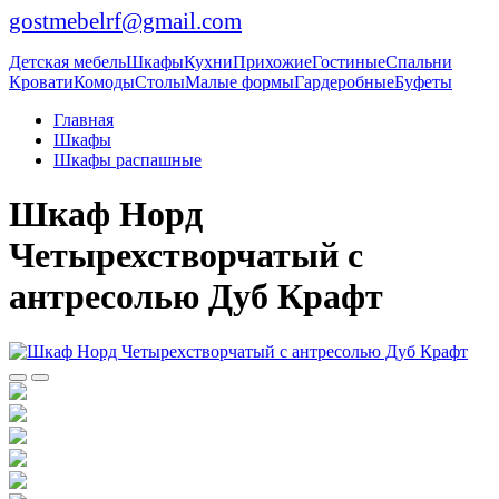
gostmebelrf@gmail.com
Детская мебель
Шкафы
Кухни
Прихожие
Гостиные
Спальни
Кровати
Комоды
Столы
Малые формы
Гардеробные
Буфеты
Главная
Шкафы
Шкафы распашные
Шкаф Норд
Четырехстворчатый с
антресолью Дуб Крафт