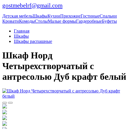
gostmebelrf@gmail.com
Детская мебель
Шкафы
Кухни
Прихожие
Гостиные
Спальни
Кровати
Комоды
Столы
Малые формы
Гардеробные
Буфеты
Главная
Шкафы
Шкафы распашные
Шкаф Норд
Четырехстворчатый с
антресолью Дуб крафт белый