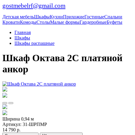
gostmebelrf@gmail.com
Детская мебель
Шкафы
Кухни
Прихожие
Гостиные
Спальни
Кровати
Комоды
Столы
Малые формы
Гардеробные
Буфеты
Главная
Шкафы
Шкафы распашные
Шкаф Октава 2С платяной
анкор
Ширина 0,94 м
Артикул:
31-ШРПМР
14 790 р.