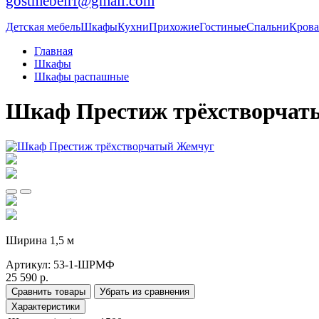
gostmebelrf@gmail.com
Детская мебель
Шкафы
Кухни
Прихожие
Гостиные
Спальни
Крова
Главная
Шкафы
Шкафы распашные
Шкаф Престиж трёхстворчат
Ширина 1,5 м
Артикул:
53-1-ШРМФ
25 590 р.
Сравнить товары
Убрать из сравнения
Характеристики