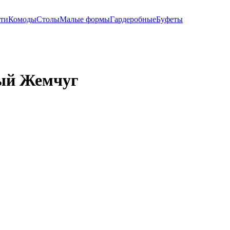
ти
Комоды
Столы
Малые формы
Гардеробные
Буфеты
ый Жемчуг