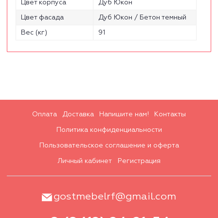
Цвет корпуса
Дуб Юкон
Цвет фасада
Дуб Юкон / Бетон темный
Вес (кг)
91
Оплата
Доставка
Напишите нам!
Контакты
Политика конфиденциальности
Пользовательское соглашение и оферта
Личный кабинет
Регистрация
gostmebelrf@gmail.com