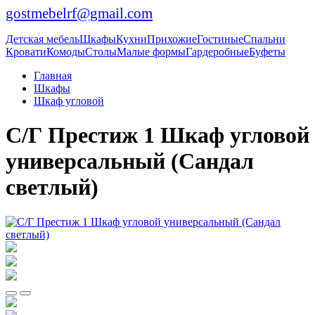
gostmebelrf@gmail.com
Детская мебель
Шкафы
Кухни
Прихожие
Гостиные
Спальни
Кровати
Комоды
Столы
Малые формы
Гардеробные
Буфеты
Главная
Шкафы
Шкаф угловой
С/Г Престиж 1 Шкаф угловой
универсальный (Сандал
светлый)