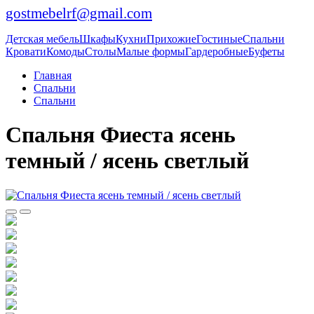
gostmebelrf@gmail.com
Детская мебель
Шкафы
Кухни
Прихожие
Гостиные
Спальни
Кровати
Комоды
Столы
Малые формы
Гардеробные
Буфеты
Главная
Спальни
Спальни
Спальня Фиеста ясень
темный / ясень светлый