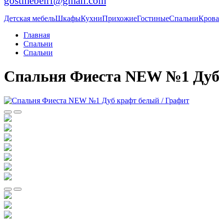
gostmebelrf@gmail.com
Детская мебель
Шкафы
Кухни
Прихожие
Гостиные
Спальни
Крова
Главная
Спальни
Спальни
Спальня Фиеста NEW №1 Дуб 