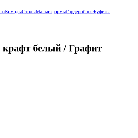
ти
Комоды
Столы
Малые формы
Гардеробные
Буфеты
крафт белый / Графит