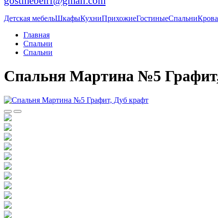
gostmebelrf@gmail.com
Детская мебель
Шкафы
Кухни
Прихожие
Гостиные
Спальни
Крова
Главная
Спальни
Спальни
Спальня Мартина №5 Графит,