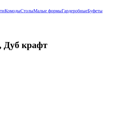
ти
Комоды
Столы
Малые формы
Гардеробные
Буфеты
 Дуб крафт