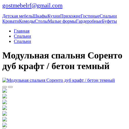
gostmebelrf@gmail.com
Детская мебель
Шкафы
Кухни
Прихожие
Гостиные
Спальни
Кровати
Комоды
Столы
Малые формы
Гардеробные
Буфеты
Главная
Спальни
Спальни
Модульная спальня Соренто
дуб крафт / бетон темный