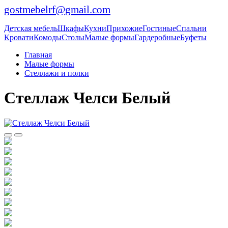
gostmebelrf@gmail.com
Детская мебель
Шкафы
Кухни
Прихожие
Гостиные
Спальни
Кровати
Комоды
Столы
Малые формы
Гардеробные
Буфеты
Главная
Малые формы
Стеллажи и полки
Стеллаж Челси Белый