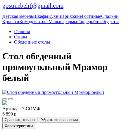
gostmebelrf@gmail.com
Детская мебель
Шкафы
Кухни
Прихожие
Гостиные
Спальни
Кровати
Комоды
Столы
Малые формы
Гардеробные
Буфеты
Главная
Столы
Обеденные столы
Стол обеденный
прямоугольный Мрамор
белый
Артикул:
7-СОМФ
6 890 р.
Сравнить товары
Убрать из сравнения
Характеристики