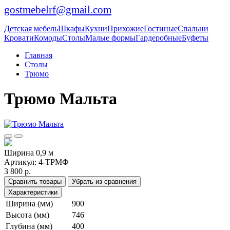
gostmebelrf@gmail.com
Детская мебель
Шкафы
Кухни
Прихожие
Гостиные
Спальни
Кровати
Комоды
Столы
Малые формы
Гардеробные
Буфеты
Главная
Столы
Трюмо
Трюмо Мальта
Ширина 0,9 м
Артикул:
4-ТРМФ
3 800 р.
Сравнить товары
Убрать из сравнения
Характеристики
Ширина (мм)
900
Высота (мм)
746
Глубина (мм)
400