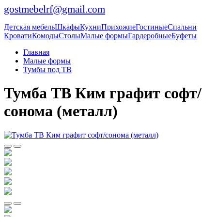
gostmebelrf@gmail.com
Детская мебель
Шкафы
Кухни
Прихожие
Гостиные
Спальни
Кровати
Комоды
Столы
Малые формы
Гардеробные
Буфеты
Главная
Малые формы
Тумбы под ТВ
Тумба ТВ Ким графит софт/
сонома (металл)