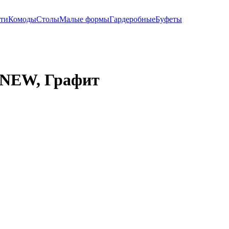
ти
Комоды
Столы
Малые формы
Гардеробные
Буфеты
 NEW, Графит