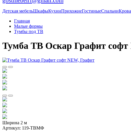
gostmebelrf@gmail.com
Детская мебель
Шкафы
Кухни
Прихожие
Гостиные
Спальни
Крова
Главная
Малые формы
Тумбы под ТВ
Тумба ТВ Оскар Графит софт
Ширина 2 м
Артикул:
119-ТВМФ